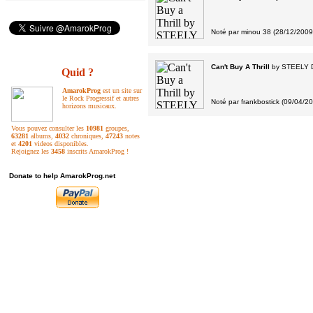
Noté par minou 38 (28/12/2009
Can't Buy A Thrill
by
STEELY 
Quid ?
AmarokProg
est un site sur
le Rock Progressif et autres
Noté par frankbostick (09/04/2
horizons musicaux.
Vous pouvez consulter les
10981
groupes,
63281
albums,
4032
chroniques,
47243
notes
et
4201
videos disponibles.
Rejoignez les
3458
inscrits AmarokProg !
Donate to help AmarokProg.net