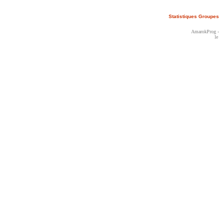
Statistiques Groupes
AmarokProg - 
le