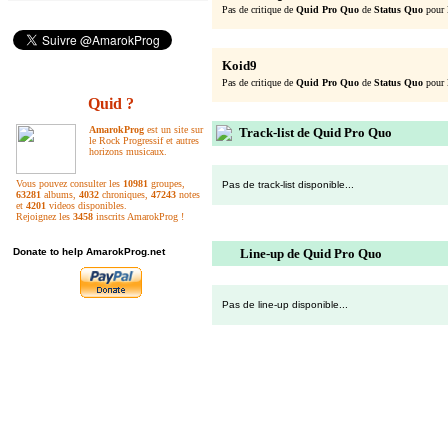
Pas de critique de
Quid Pro Quo
de
Status Quo
pour 
Koid9
Pas de critique de
Quid Pro Quo
de
Status Quo
pour 
Quid ?
AmarokProg
est un site sur
Track-list de Quid Pro Quo
le Rock Progressif et autres
horizons musicaux.
Vous pouvez consulter les
10981
groupes,
Pas de track-list disponible...
63281
albums,
4032
chroniques,
47243
notes
et
4201
videos disponibles.
Rejoignez les
3458
inscrits AmarokProg !
Donate to help AmarokProg.net
Line-up de Quid Pro Quo
Pas de line-up disponible...