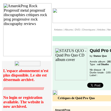
Artistes
|
Albums
|
DVD
|
Chroniques
|
Articles
|
Ne
Quid Pro
by
Status Quo
Année album :
20
Type :
cd Studio
Nb disque :
0
L'espace abonnement n'est
Durée totale - 100
plus disponible. Le site est
Label :
désormais archivé.
/////////////////////////////////////////
No login or registration
Critiques de Quid Pro Quo
available. The website is
now archived.
AmarokProg