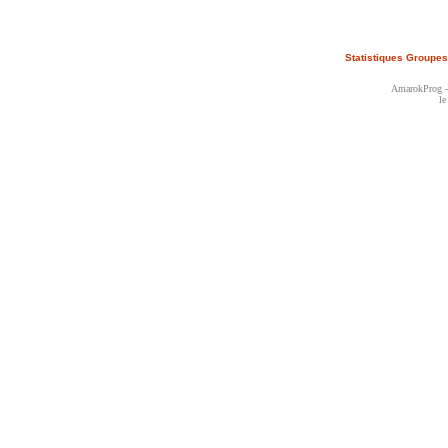
Statistiques Groupes
AmarokProg - 
le