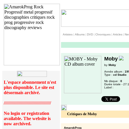
Artistes
|
Albums
|
DVD
|
Chroniques
|
Articles
|
Ne
Moby
by
Moby
Année album :
19
Type :
cd Studio
Nb disque :
0
L'espace abonnement n'est
Durée totale - 27:
plus disponible. Le site est
Label :
désormais archivé.
/////////////////////////////////////////
No login or registration
Critiques de Moby
available. The website is
now archived.
AmarokProg