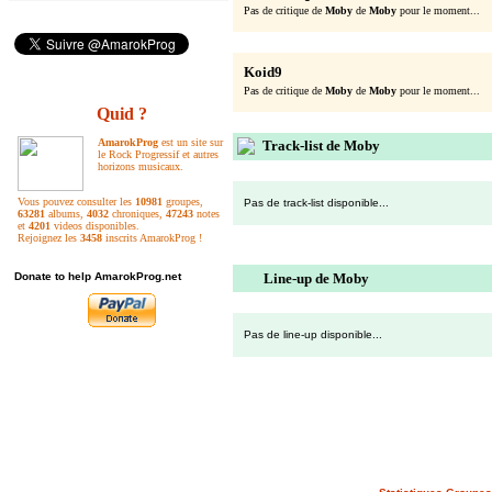
Pas de critique de
Moby
de
Moby
pour le moment...
Koid9
Pas de critique de
Moby
de
Moby
pour le moment...
Quid ?
AmarokProg
est un site sur
Track-list de Moby
le Rock Progressif et autres
horizons musicaux.
Vous pouvez consulter les
10981
groupes,
Pas de track-list disponible...
63281
albums,
4032
chroniques,
47243
notes
et
4201
videos disponibles.
Rejoignez les
3458
inscrits AmarokProg !
Donate to help AmarokProg.net
Line-up de Moby
Pas de line-up disponible...