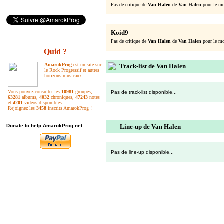
Pas de critique de
Van Halen
de
Van Halen
pour le mo
Koid9
Pas de critique de
Van Halen
de
Van Halen
pour le mo
Quid ?
AmarokProg
est un site sur
Track-list de Van Halen
le Rock Progressif et autres
horizons musicaux.
Vous pouvez consulter les
10981
groupes,
Pas de track-list disponible...
63281
albums,
4032
chroniques,
47243
notes
et
4201
videos disponibles.
Rejoignez les
3458
inscrits AmarokProg !
Donate to help AmarokProg.net
Line-up de Van Halen
Pas de line-up disponible...