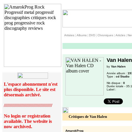
Artistes
|
Albums
|
DVD
|
Chroniques
|
Articles
|
Ne
Van Halen
by
Van Halen
Année album :
19
Type :
cd Studio
Nb disque :
0
L'espace abonnement n'est
Durée totale - 35:
plus disponible. Le site est
Label :
désormais archivé.
/////////////////////////////////////////
No login or registration
Critiques de Van Halen
available. The website is
now archived.
AmarokProg