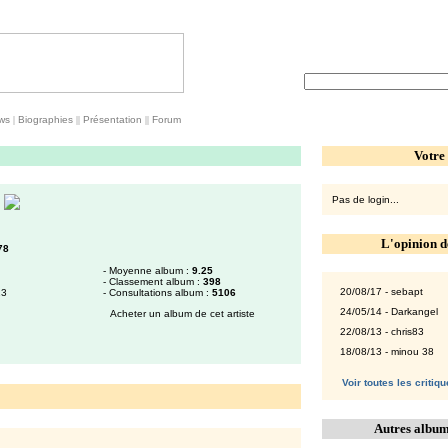
ws
|
Biographies
||
Présentation
||
Forum
Votre
Pas de login...
L'opinion d
78
- Moyenne album :
9.25
- Classement album :
398
20/08/17 - sebapt
13
- Consultations album :
5106
24/05/14 - Darkangel
Acheter un album de cet artiste
22/08/13 - chris83
18/08/13 - minou 38
Voir toutes les critiq
Autres album