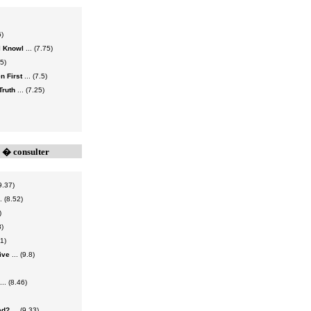
6)
l Knowl
... (7.75)
75)
n First
... (7.5)
Truth
... (7.25)
s � consulter
9.37)
. (8.52)
)
8)
91)
ive
... (9.8)
... (8.46)
ed?
... (9.33)