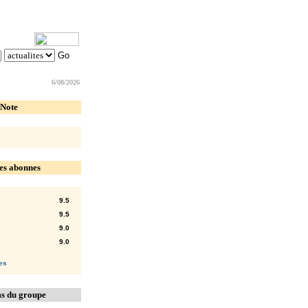
6/08/2026
 Note
es abonnes
9.5
9.5
9.0
9.0
ues
s du groupe