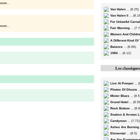
ment...
Van Halen
... (9.25)
Van Halen Ii
... (8.1
For Unlawful Carna
ment...
Fair Warning
... (7.
Women And Childre
A Different Kind Of 
Balance
... (6.66)
1984
... (6.12)
Les classique
Live At Pompei
... (
Photos Of Ghosts
..
Mister Blues
... (9.5
Grand Hotel
... (8.5
Rock Bottom
... (8.
Snakes & Arrows L
Candyman
... (7.72)
Ashes Are Burning
Elemental
... (8.5)
Are You Experienc