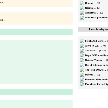
nt...
Uncool
... (0)
Normal
... (0)
Abnormal
... (0)
Abnormal [instrume
nt...
Les classique
Flesh And Bone
... 
Alive In L.a.
... (0)
The Visit
... (8.78)
Days Of Future Pa
Natural Timbre
... (
David Gilmour In C
The Tree Of Life
... 
Dookie
... (0)
Between Here And
Excalibur II - La L