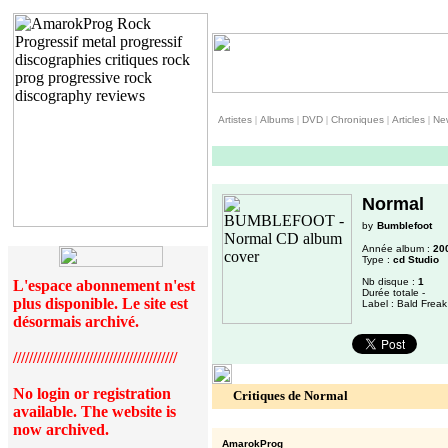
Artistes
|
Albums
|
DVD
|
Chroniques
|
Articles
|
Ne
Normal
by
Bumblefoot
Année album :
20
Type :
cd Studio
Nb disque :
1
L'espace abonnement n'est
Durée totale -
plus disponible. Le site est
Label : Bald Freak
désormais archivé.
/////////////////////////////////////////
No login or registration
Critiques de Normal
available. The website is
now archived.
AmarokProg