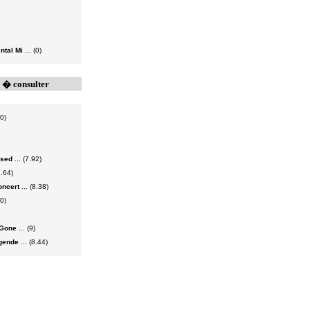
ntal Mi
... (0)
s � consulter
(0)
ssed
... (7.92)
7.64)
oncert
... (8.38)
(0)
 Gone
... (9)
égende
... (8.44)