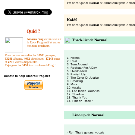
Pas de critique de
Normal
de
Bumblefoot
pour le mome
Koid9
Pas de critique de
Normal
de
Bumblefoot
pour le mome
Quid ?
AmarokProg
est un site sur
Track-list de Normal
le Rock Progressif et autres
horizons musicaux.
Vous pouvez consulter les
10981
groupes,
1. Normal
63281
albums,
4032
chroniques,
47243
notes
2. Real
et
4201
videos disponibles.
3. Turn Around
Rejoignez les
3458
inscrits AmarokProg !
4. Rockstar For A Day
5. Overloaded
6. Pretty Ugly
Donate to help AmarokProg.net
7. The Color Of Justice
8. Breaking
9. More
10. Awake
11. Life Inside Your Ass
12. Shadow
13. Thank You
14. Hidden Track *
Line-up de Normal
- Ron Thal / guitars, vocals