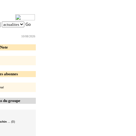
10/08/2026
 Note
es abonnes
mal
s du groupe
tchin
... (0)