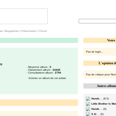
ws
|
Biographies
||
Présentation
||
Forum
Votre
Pas de login...
L'opinion d
05
- Moyenne album :
0
- Classement album :
24440
- Consultations album :
2794
Pas de critique pour Nor
Acheter un album de cet artiste
Autres album
Hands
... (8.5)
Little Brother Is Wa
Hands
... (0)
9.11
... (0)