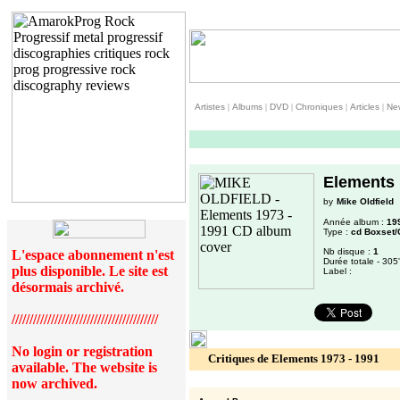
Artistes
|
Albums
|
DVD
|
Chroniques
|
Articles
|
Ne
Elements 
by
Mike Oldfield
Année album :
19
Type :
cd Boxset/
Nb disque :
1
L'espace abonnement n'est
Durée totale - 305
plus disponible. Le site est
Label :
désormais archivé.
/////////////////////////////////////////
No login or registration
Critiques de Elements 1973 - 1991
available. The website is
now archived.