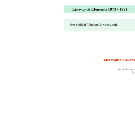
Line-up de Elements 1973 - 1991
- mike oldfield / Guitars & Keyboards
Statistiques Groupes
AmarokProg - 
le