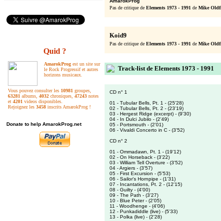
AmarokProg
Pas de critique de
Elements 1973 - 1991
de
Mike Oldf
Koid9
Pas de critique de
Elements 1973 - 1991
de
Mike Oldf
Quid ?
AmarokProg
est un site sur
Track-list de Elements 1973 - 1991
le Rock Progressif et autres
horizons musicaux.
Vous pouvez consulter les
10981
groupes,
CD n° 1
63281
albums,
4032
chroniques,
47243
notes
et
4201
videos disponibles.
01 - Tubular Bells, Pt. 1 - (25'28)
Rejoignez les
3458
inscrits AmarokProg !
02 - Tubular Bells, Pt. 2 - (23'19)
03 - Hergest Ridge (excerpt) - (9'30)
04 - In Dulci Jubilo - (2'49)
Donate to help AmarokProg.net
05 - Portsmouth - (2'01)
06 - Vivaldi Concerto in C - (3'52)
CD n° 2
01 - Ommadawn, Pt. 1 - (19'12)
02 - On Horseback - (3'22)
03 - William Tell Overture - (3'52)
04 - Argiers - (3'57)
05 - First Excursion - (5'53)
06 - Sailor's Hornpipe - (1'31)
07 - Incantations, Pt. 2 - (12'15)
08 - Guilty - (4'00)
09 - The Path - (3'27)
10 - Blue Peter - (2'05)
11 - Woodhenge - (4'06)
12 - Punkadiddle (live) - (5'33)
13 - Polka (live) - (2'28)