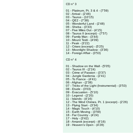
CD n° 3
01 - Platinum, Pt. 3 & 4 - (7'59)
02 - Arrival - (2'46)
03 - Taurus - (10'15)
04 - QE2 - (7'38)
05 - Wonderful Land - (2'48)
06 - Sheba - (3'33)
07 - Five Miles Out - (4'15)
08 - Taurus II (excerpt) - (7'57)
09 - Family Man - (3'44)
10 - Mount Teidi - (4'09)
11 - Peak - (3'22)
12 - Crises (excerpt) - (5'25)
13 - Moonlight Shadow - (3'36)
14 - Foreign Affair - (3'53)
CD n° 4
01 - Shadow on the Wall - (5'05)
02 - Taurus III - (2'24)
03 - Crime of Passion - (3'37)
04 - Jungle Gardenia - (2'41)
05 - To France - (4'41)
06 - Afghan - (2'38)
07 - Tricks of the Light (Instrumental) - (3'53)
08 - Etude - (3'03)
09 - Evacuation - (5'10)
10 - Legend - (2'20)
11 - Islands - (4'16)
12 - The Wind Chimes, Pt. 1 (excerpt) - (2'26)
13 - Flying Start - (3'34)
14 - Magic Touch - (4'10)
15 - Earth Moving - (3'59)
16 - Far Country - (4'24)
17 - Holy - (3'42)
18 - Amarok (excerpt) - (6'16)
19 - Heaven's Open - (4'28)