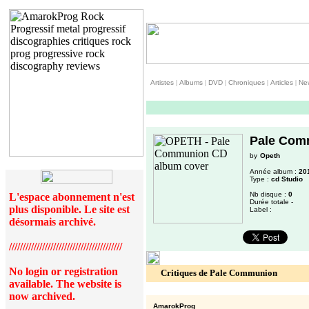
Artistes
|
Albums
|
DVD
|
Chroniques
|
Articles
|
Ne
Pale Com
by
Opeth
Année album :
20
Type :
cd Studio
Nb disque :
0
L'espace abonnement n'est
Durée totale -
plus disponible. Le site est
Label :
désormais archivé.
/////////////////////////////////////////
No login or registration
Critiques de Pale Communion
available. The website is
now archived.
AmarokProg