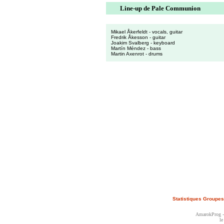
Line-up de Pale Communion
Mikael Åkerfeldt - vocals, guitar
Fredrik Åkesson - guitar
Joakim Svalberg - keyboard
Martín Méndez - bass
Martin Axenrot - drums
Statistiques Groupes
AmarokProg - 
le