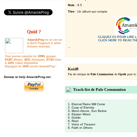
Note
: 8.5
Titre
: Un album qui compte
Quid ?
CLIQUEZ ICI POUR LIRE
AmarokProg
est un site sur
CLICK HERE TO READ T
le Rock Progressif et autres
horizons musicaux.
...
Vous pouvez consulter les
10981
groupes,
63281
albums,
4032
chroniques,
47243
notes
et
4201
videos disponibles.
Rejoignez les
3458
inscrits AmarokProg !
Koid9
Pas de critique de
Pale Communion
de
Opeth
pour le
Donate to help AmarokProg.net
Track-list de Pale Communion
1. Eternal Rains Will Come
2. Cusp of Eternity
3. Moon Above, Sun Below
4. Elysian Woes
5. Goblin
6. River
7. Voice of Treason
8. Faith in Others