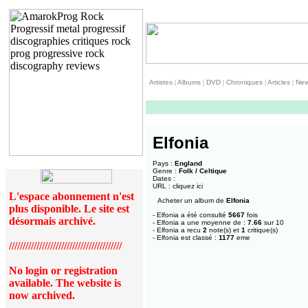
Artistes
|
Albums
|
DVD
|
Chroniques
|
Articles
|
Ne
Elfonia
Pays :
England
Genre :
Folk / Celtique
Dates :
URL :
cliquez ici
L'espace abonnement n'est
Acheter un album de
Elfonia
plus disponible. Le site est
- Elfonia a été consulté
5667
fois
désormais archivé.
- Elfonia a une moyenne de :
7.66
sur 10
- Elfonia a recu
2
note(s) et
1
critique(s)
- Elfonia est classé :
1177
eme
/////////////////////////////////////////
No login or registration
available. The website is
now archived.