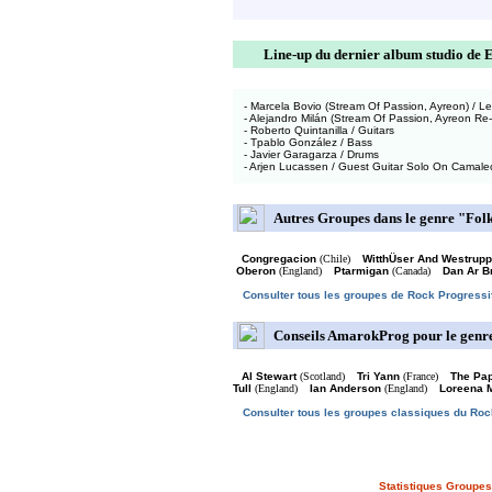
Line-up du dernier album studio de 
- Marcela Bovio (Stream Of Passion, Ayreon) / Le
- Alejandro Milán (Stream Of Passion, Ayreon Re
- Roberto Quintanilla / Guitars
- Tpablo González / Bass
- Javier Garagarza / Drums
- Arjen Lucassen / Guest Guitar Solo On Camal
Autres Groupes dans le genre "Folk
Congregacion
(Chile)
WitthÜser And Westrupp
Oberon
(England)
Ptarmigan
(Canada)
Dan Ar B
Consulter tous les groupes de Rock Progressi
Conseils AmarokProg pour le genre
Al Stewart
(Scotland)
Tri Yann
(France)
The Pa
Tull
(England)
Ian Anderson
(England)
Loreena M
Consulter tous les groupes classiques du Roc
Statistiques Groupes