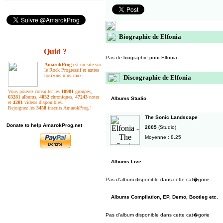
Biographie de Elfonia
Quid ?
Pas de biographie pour Elfonia
AmarokProg
est un site sur
le Rock Progressif et autres
horizons musicaux.
Discographie de Elfonia
Vous pouvez consulter les
10981
groupes,
63281
albums,
4032
chroniques,
47243
notes
Albums Studio
et
4201
videos disponibles.
Rejoignez les
3458
inscrits AmarokProg !
The Sonic Landscape
Donate to help AmarokProg.net
2005
(Studio)
Moyenne : 8.25
Albums Live
Pas d'album disponible dans cette cat�gorie
Albums Compilation, EP, Demo, Bootleg etc.
Pas d'album disponible dans cette cat�gorie