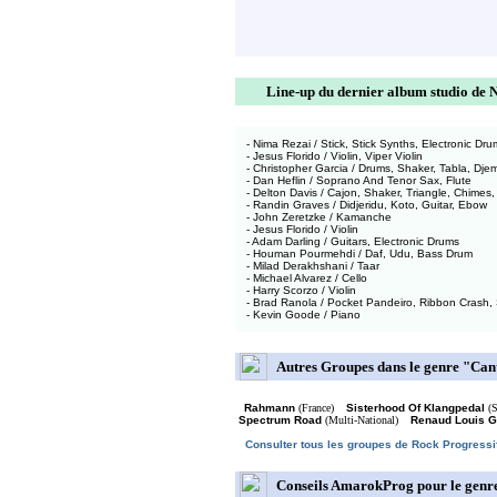
Line-up du dernier album studio de
- Nima Rezai / Stick, Stick Synths, Electronic Dr
- Jesus Florido / Violin, Viper Violin
- Christopher Garcia / Drums, Shaker, Tabla, Dje
- Dan Heflin / Soprano And Tenor Sax, Flute
- Delton Davis / Cajon, Shaker, Triangle, Chime
- Randin Graves / Didjeridu, Koto, Guitar, Ebow
- John Zeretzke / Kamanche
- Jesus Florido / Violin
- Adam Darling / Guitars, Electronic Drums
- Houman Pourmehdi / Daf, Udu, Bass Drum
- Milad Derakhshani / Taar
- Michael Alvarez / Cello
- Harry Scorzo / Violin
- Brad Ranola / Pocket Pandeiro, Ribbon Crash,
- Kevin Goode / Piano
Autres Groupes dans le genre "Can
Rahmann
(France)
Sisterhood Of Klangpedal
(S
Spectrum Road
(Multi-National)
Renaud Louis G
Consulter tous les groupes de Rock Progressi
Conseils AmarokProg pour le genre