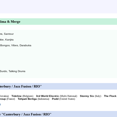
 Nima & Merge
ums, Santour
mbe, Kanjira
s, Bongos, Vibes, Darabuka
 Surdo, Talking Drums
terbury / Jazz Fusion / RIO"
lovakia)
Tideline
(Belgium)
3rd World Electric
(Multi-National)
Stormy Six
(Italy)
The Flock
roup
(France)
Tohpati Bertiga
(Indonesia)
Podd
(United States)
f
 "Canterbury / Jazz Fusion / RIO"