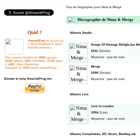
Pas de biographie pour Nima & Merge
Discographie de Nima & Merge
Quid ?
Albums Studio
AmarokProg
est un site sur
le Rock Progressif et autres
Songs Of Strange Delight (as Ni
horizons musicaux.
2011
(Studio)
Moyenne : pas de note
Vous pouvez consulter les
10981
groupes,
63281
albums,
4032
chroniques,
47243
notes
et
4201
videos disponibles.
Merge
Rejoignez les
3458
inscrits AmarokProg !
1998
(Studio)
Donate to help AmarokProg.net
Moyenne : pas de note
Albums Live
Live In London
2004
(Live)
Moyenne : pas de note
Albums Compilation, EP, Demo, Bootleg etc.