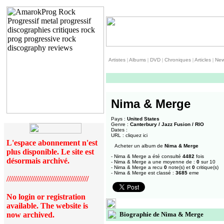
Artistes
|
Albums
|
DVD
|
Chroniques
|
Articles
|
Ne
Nima & Merge
Pays :
United States
Genre :
Canterbury / Jazz Fusion / RIO
Dates :
URL :
cliquez ici
L'espace abonnement n'est
Acheter un album de
Nima & Merge
plus disponible. Le site est
- Nima & Merge a été consulté
4482
fois
désormais archivé.
- Nima & Merge a une moyenne de :
0
sur 10
- Nima & Merge a recu
0
note(s) et
0
critique(s)
- Nima & Merge est classé :
3685
eme
/////////////////////////////////////////
No login or registration
available. The website is
now archived.
Biographie de Nima & Merge