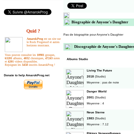
Biographie de Anyone's Daughter
Quid ?
Pas de biographie pour Anyone's Daughter
AmarokProg
est un site sur
le Rock Progressif et autres
horizons musicaux.
Discographie de Anyone's Daughte
Vous pouvez consulter les
10981
groupes,
63281
albums,
4032
chroniques,
47243
notes
Albums Studio
et
4201
videos disponibles.
Rejoignez les
3458
inscrits AmarokProg !
Living The Future
Donate to help AmarokProg.net
2018
(Studio)
Moyenne : pas de note
Danger World
2001
(Studio)
Moyenne : 4
Neue Sterne
1983
(Studio)
Moyenne : 7.12
Piktors Verwandlungen