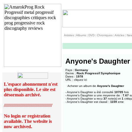
Artistes
|
Albums
|
DVD
|
Chroniques
|
Articles
|
Ne
Anyone's Daughter
Pays :
Germany
Genre :
Rock Progressif Symphonique
Dates :
1978
URL :
cliquez ici
L'espace abonnement n'est
Acheter un album de
Anyone's Daughter
plus disponible. Le site est
- Anyone's Daughter a été consulté
10705
fois
désormais archivé.
- Anyone's Daughter a une moyenne de :
7.67
su
- Anyone's Daughter a recu
37
note(s) et
1
critiq
- Anyone's Daughter est classé :
1159
eme
/////////////////////////////////////////
No login or registration
available. The website is
now archived.