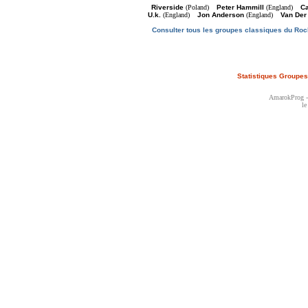
Riverside
(Poland)
Peter Hammill
(England)
C
U.k.
(England)
Jon Anderson
(England)
Van Der
Consulter tous les groupes classiques du Roc
Statistiques Groupes
AmarokProg - 
le