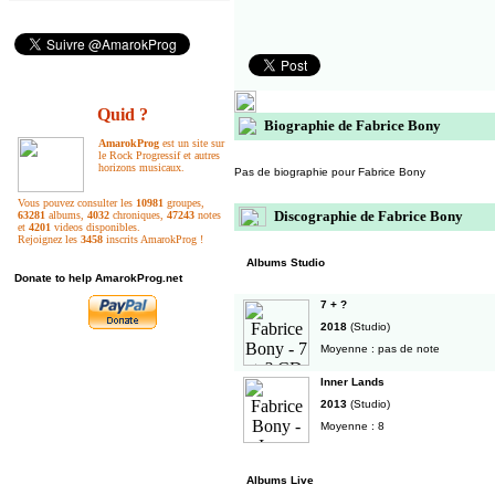
Quid ?
Biographie de Fabrice Bony
AmarokProg
est un site sur
le Rock Progressif et autres
horizons musicaux.
Pas de biographie pour Fabrice Bony
Vous pouvez consulter les
10981
groupes,
Discographie de Fabrice Bony
63281
albums,
4032
chroniques,
47243
notes
et
4201
videos disponibles.
Rejoignez les
3458
inscrits AmarokProg !
Albums Studio
Donate to help AmarokProg.net
7 + ?
2018
(Studio)
Moyenne : pas de note
Inner Lands
2013
(Studio)
Moyenne : 8
Albums Live