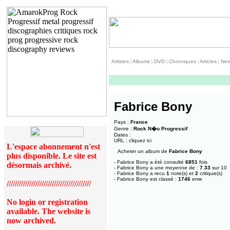
Artistes
|
Albums
|
DVD
|
Chroniques
|
Articles
|
Ne
Fabrice Bony
Pays :
France
Genre :
Rock N�o Progressif
Dates :
URL :
cliquez ici
L'espace abonnement n'est
Acheter un album de
Fabrice Bony
plus disponible. Le site est
- Fabrice Bony a été consulté
6851
fois
désormais archivé.
- Fabrice Bony a une moyenne de :
7.33
sur 10
- Fabrice Bony a recu
1
note(s) et
2
critique(s)
- Fabrice Bony est classé :
1746
eme
/////////////////////////////////////////
No login or registration
available. The website is
now archived.