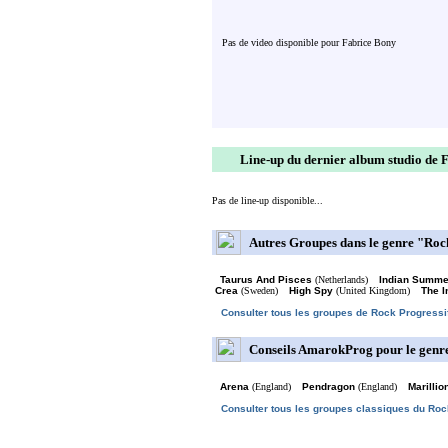
Pas de video disponible pour Fabrice Bony
Line-up du dernier album studio de 
Pas de line-up disponible...
Autres Groupes dans le genre "Ro
Taurus And Pisces
(Netherlands)
Indian Summe
Crea
(Sweden)
High Spy
(United Kingdom)
The I
Consulter tous les groupes de Rock Progressi
Conseils AmarokProg pour le genr
Arena
(England)
Pendragon
(England)
Marillio
Consulter tous les groupes classiques du Roc