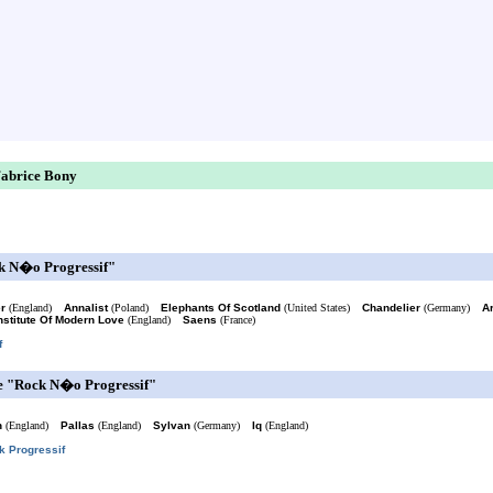
Fabrice Bony
ck N�o Progressif"
r
(England)
Annalist
(Poland)
Elephants Of Scotland
(United States)
Chandelier
(Germany)
A
nstitute Of Modern Love
(England)
Saens
(France)
f
e "Rock N�o Progressif"
n
(England)
Pallas
(England)
Sylvan
(Germany)
Iq
(England)
k Progressif