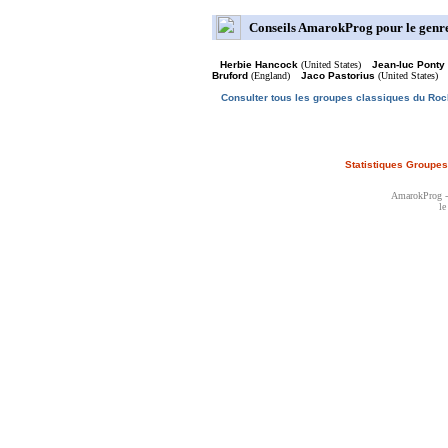
Conseils AmarokProg pour le genre
Herbie Hancock
(United States)
Jean-luc Ponty
Bruford
(England)
Jaco Pastorius
(United States)
Consulter tous les groupes classiques du Roc
Statistiques Groupes
AmarokProg - 
le