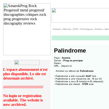
Artistes
|
Albums
|
DVD
|
Chroniques
|
Articles
|
Ne
Palindrome
Pays :
Austria
Genre :
Prog ou presque
Dates :
URL :
cliquez ici
L'espace abonnement n'est
Acheter un album de
Palindrome
plus disponible. Le site est
- Palindrome a été consulté
3447
fois
désormais archivé.
- Palindrome a une moyenne de :
0
sur 10
- Palindrome a recu
0
note(s) et
0
critique(s)
- Palindrome est classé :
5789
eme
/////////////////////////////////////////
No login or registration
available. The website is
now archived.