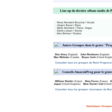
Line-up du dernier album studio de
- Rosa Nentwich-Bouchal / Vocals
- Jürgen Bauer / Bass
- Mario Nentwich / Piano, Organ
- David Leisser / Drums
- Alex Beham / Guitars
Autres Groupes dans le genre "Pro
Don Airey
(England)
John Renbourn
(England)
Max Webster
(Canada)
Bryan Josh
(United Kingd
Consulter tous les groupes de Rock Progressi
Conseils AmarokProg pour le genr
William Sheller
(France)
Nino Ferrer
(France)
K
Japan
(United Kingdom)
Blue Öyster Cult
(United
Consulter tous les groupes classiques du Roc
Statistiques Groupes