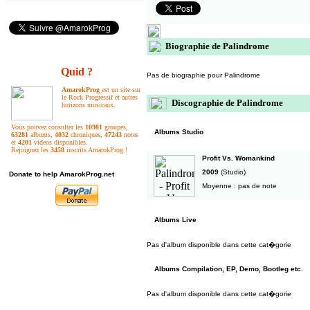
Biographie de Palindrome
Quid ?
Pas de biographie pour Palindrome
AmarokProg
est un site sur
le Rock Progressif et autres
Discographie de Palindrome
horizons musicaux.
Vous pouvez consulter les
10981
groupes,
Albums Studio
63281
albums,
4032
chroniques,
47243
notes
et
4201
videos disponibles.
Rejoignez les
3458
inscrits AmarokProg !
Profit Vs. Womankind
2009
(Studio)
Donate to help AmarokProg.net
Moyenne : pas de note
Albums Live
Pas d'album disponible dans cette cat�gorie
Albums Compilation, EP, Demo, Bootleg etc.
Pas d'album disponible dans cette cat�gorie