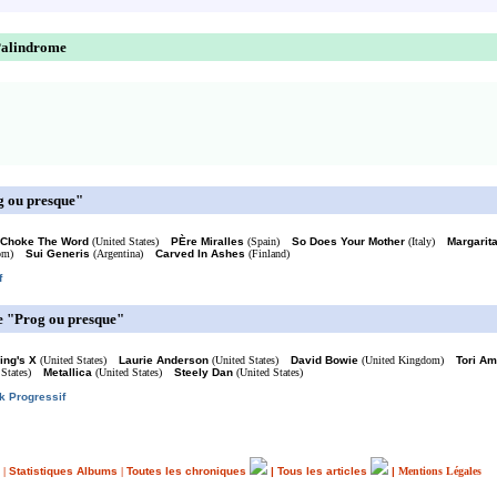
 Palindrome
g ou presque"
Choke The Word
(United States)
PÈre Miralles
(Spain)
So Does Your Mother
(Italy)
Margarit
om)
Sui Generis
(Argentina)
Carved In Ashes
(Finland)
f
e "Prog ou presque"
ing's X
(United States)
Laurie Anderson
(United States)
David Bowie
(United Kingdom)
Tori A
 States)
Metallica
(United States)
Steely Dan
(United States)
k Progressif
|
Statistiques Albums
|
Toutes les chroniques
|
Tous les articles
|
Mentions Légales