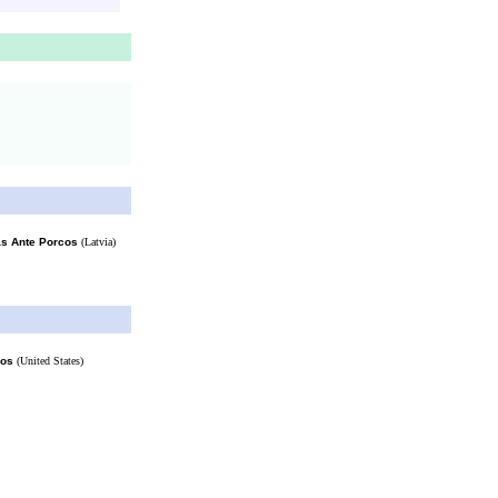
as Ante Porcos
(Latvia)
mos
(United States)