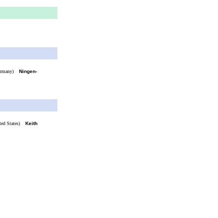
rmany)
Ningen-
ed States)
Keith