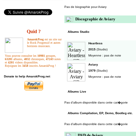
Pas de biographie pour Aviary
Discographie de Aviary
Quid ?
Albums Studio
AmarokProg
est un site sur
le Rock Progressif et autres
Heartless
horizons musicaux.
2015
(Studio)
Moyenne : pas de note
Vous pouvez consulter les
10981
groupes,
63281
albums,
4032
chroniques,
47243
notes
et
4201
videos disponibles.
Aviary
Rejoignez les
3458
inscrits AmarokProg !
1979
(Studio)
Donate to help AmarokProg.net
Moyenne : pas de note
Albums Live
Pas d'album disponible dans cette cat�gorie
Albums Compilation, EP, Demo, Bootleg etc.
Pas d'album disponible dans cette cat�gorie
DVD de Aviary