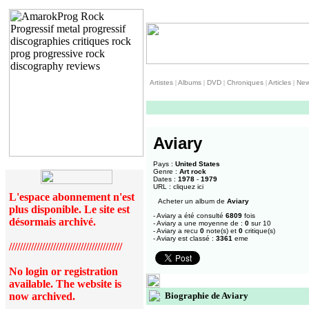
Artistes
|
Albums
|
DVD
|
Chroniques
|
Articles
|
Ne
Aviary
Pays :
United States
Genre :
Art rock
Dates :
1978
-
1979
URL :
cliquez ici
L'espace abonnement n'est
Acheter un album de
Aviary
plus disponible. Le site est
- Aviary a été consulté
6809
fois
désormais archivé.
- Aviary a une moyenne de :
0
sur 10
- Aviary a recu
0
note(s) et
0
critique(s)
- Aviary est classé :
3361
eme
/////////////////////////////////////////
No login or registration
available. The website is
now archived.
Biographie de Aviary