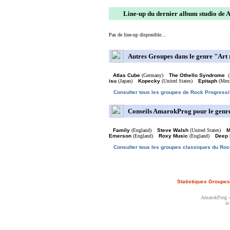
Line-up du dernier album studio de 
Pas de line-up disponible...
Autres Groupes dans le genre "Art
Atlas Cube
(Germany)
The Othello Syndrome
(
isu
(Japan)
Kopecky
(United States)
Epitaph
(Mex
Consulter tous les groupes de Rock Progressi
Conseils AmarokProg pour le genr
Family
(England)
Steve Walsh
(United States)
M
Emerson
(England)
Roxy Music
(England)
Deep 
Consulter tous les groupes classiques du Roc
Statistiques Groupes
AmarokProg - 
le