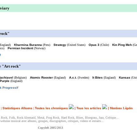
Aviary
 rock"
England)
Kharmina Buranna
(Peru)
Strategy
(United States)
Opus 3
(Chile)
Kin Ping Meh
(Ge
ico)
Permian Incident
(Norway)
f
e "Art rock"
achiavel
(Belgium)
Atomic Rooster
(England)
A.c.t.
(Sweden)
It Bites
(England)
Kansas
(Unit
Purple
(England)
k Progressif
|
Statistiques Albums
|
Toutes les chroniques
|
Tous les articles
|
Mentions Légales
Rock, Folk, Rock Alternatif, Metal, Prog Rock, Hard Rock, Blues, Bluegrass, Jazz, Celtique...
 webzine musical avec albums, groupes, discographies, critiques, videos et extraits...
Copyleft 2005/2013