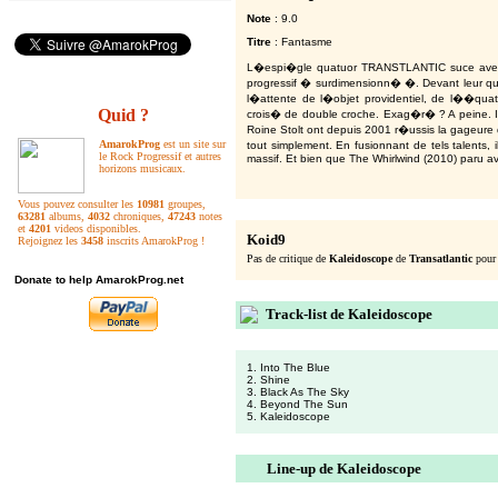
Note
: 9.0
Titre
: Fantasme
L�espi�gle quatuor TRANSTLANTIC suce avec g
progressif � surdimensionn� �. Devant leur q
l�attente de l�objet providentiel, de l��quat
Quid ?
crois� de double croche. Exag�r� ? A peine. I
Roine Stolt ont depuis 2001 r�ussis la gageu
AmarokProg
est un site sur
tout simplement. En fusionnant de tels talents, 
le Rock Progressif et autres
massif. Et bien que The Whirlwind (2010) paru av
horizons musicaux.
Vous pouvez consulter les
10981
groupes,
63281
albums,
4032
chroniques,
47243
notes
et
4201
videos disponibles.
Koid9
Rejoignez les
3458
inscrits AmarokProg !
Pas de critique de
Kaleidoscope
de
Transatlantic
pour 
Donate to help AmarokProg.net
Track-list de Kaleidoscope
1. Into The Blue
2. Shine
3. Black As The Sky
4. Beyond The Sun
5. Kaleidoscope
Line-up de Kaleidoscope