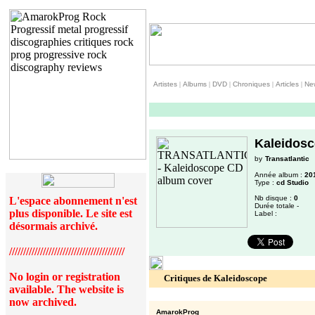
Artistes
|
Albums
|
DVD
|
Chroniques
|
Articles
|
Ne
Kaleidos
by
Transatlantic
Année album :
20
Type :
cd Studio
Nb disque :
0
L'espace abonnement n'est
Durée totale -
plus disponible. Le site est
Label :
désormais archivé.
/////////////////////////////////////////
No login or registration
Critiques de Kaleidoscope
available. The website is
now archived.
AmarokProg