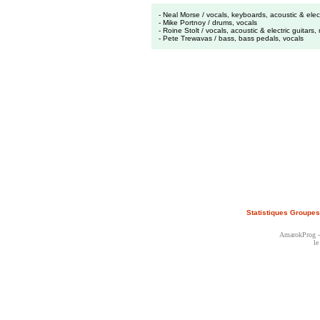
- Neal Morse / vocals, keyboards, acoustic & elect
- Mike Portnoy / drums, vocals
- Roine Stolt / vocals, acoustic & electric guitars
- Pete Trewavas / bass, bass pedals, vocals
Statistiques Groupes
AmarokProg - 
le