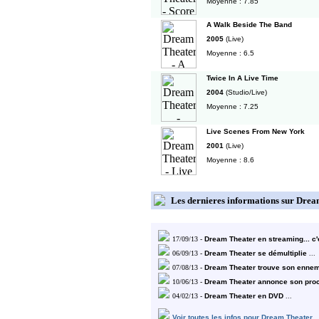
Moyenne : 7.85
A Walk Beside The Band
2005
(Live)
Moyenne : 6.5
Twice In A Live Time
2004
(Studio/Live)
Moyenne : 7.25
Live Scenes From New York
2001
(Live)
Moyenne : 8.6
Les dernieres informations sur Dre
17/09/13 -
Dream Theater en streaming... c'e
06/09/13 -
Dream Theater se démultiplie
...
07/08/13 -
Dream Theater trouve son ennemi
10/06/13 -
Dream Theater annonce son proch
04/02/13 -
Dream Theater en DVD
...
Voir toutes les infos pour Dream Theater