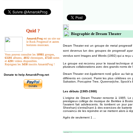
Quid ?
Biographie de Dream Theater
AmarokProg
est un site sur
le Rock Progressif et autres
horizons musicaux.
Dream Theater est un groupe de metal progressif am
sont devenus lun des groupes de progressif ayan
Vous pouvez consulter les
10981
groupes,
vendus sont Images and Words (1992) qui a reçu un
63281
albums,
4032
chroniques,
47243
notes
et
4201
videos disponibles.
Le groupe est reconnu pour le travail technique 
Rejoignez les
3458
inscrits AmarokProg !
plusieurs collaborations avec des grands noms de 
Dream Theater est également noté grâce au fait qui
Donate to help AmarokProg.net
différents en concert. Parmi les plus célèbres on
Salvation, Porcupine Tree, Queensrÿche, Spock's 
Les débuts (1985-1988)
L'origine de Dream Theater remonte à 1985. Le gu
prestigieux collège de musique de Berklee à Boston
l'avaient fait adolescents. Ils tombent un jour p
Sheehan) s'entraînant à des exercices de batterie au
convaincu de les rejoindre et se mettent alors à r
Agés de seulement 1
...