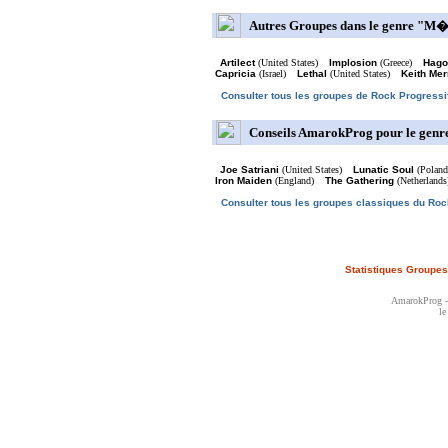
Autres Groupes dans le genre "M�t
Artilect
(United States)
Implosion
(Greece)
Hago
Capricia
(Israel)
Lethal
(United States)
Keith Me
Consulter tous les groupes de Rock Progressi
Conseils AmarokProg pour le genr
Joe Satriani
(United States)
Lunatic Soul
(Polan
Iron Maiden
(England)
The Gathering
(Netherland
Consulter tous les groupes classiques du Roc
Statistiques Groupes
AmarokProg - 
le