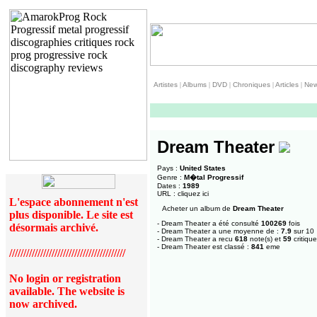
Artistes
|
Albums
|
DVD
|
Chroniques
|
Articles
|
Ne
Dream Theater
Pays :
United States
Genre :
M�tal Progressif
Dates :
1989
URL :
cliquez ici
L'espace abonnement n'est
Acheter un album de
Dream Theater
plus disponible. Le site est
- Dream Theater a été consulté
100269
fois
désormais archivé.
- Dream Theater a une moyenne de :
7.9
sur 10
- Dream Theater a recu
618
note(s) et
59
critique
- Dream Theater est classé :
841
eme
/////////////////////////////////////////
No login or registration
available. The website is
now archived.