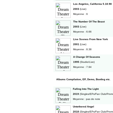
Los Angeles, California 5.18.98
2003
(Live)
Moyenne : 6
The Number Of The Beast
2003
(Live)
Moyenne : 6.66
Live Scenes From New York
2001
(Live)
Moyenne : 8.38
A Change Of Seasons
1995
(Studio/Live)
Moyenne : 7.94
Albums Compilation, EP, Demo, Bootleg etc.
Falling Into The Light
2019
(Singles/EPs/Fan Club/Prom
Moyenne : pas de note
Untethered Angel
2018
(Singles/EPs/Fan Club/Prom